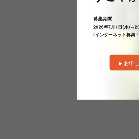
募集期間
2026年7月1日(水)～2
(インターネット募集：2
お申